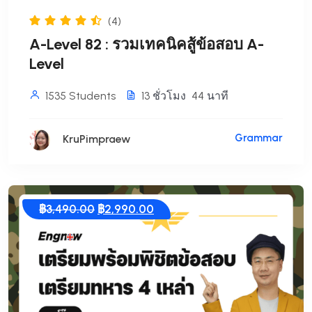
(4)
A-Level 82 : รวมเทคนิคสู้ข้อสอบ A-
Level
1535 Students
13
ชั่วโมง
44
นาที
Grammar
KruPimpraew
Original
Current
฿
3,490.00
฿
2,990.00
price
price
was:
is:
฿3,490.00.
฿2,990.00.