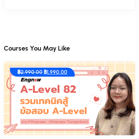
Courses You May Like
Original
Current
฿
2,990.00
฿
1,990.00
price
price
was:
is:
฿2,990.00.
฿1,990.00.