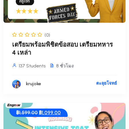
(0)
เตรียมพร้อมพิชิตข้อสอบ เตรียมทหาร
4 เหล่า
137 Students
8
ชั่วโมง
ตะลุยโจทย์
krujoke
Original
Current
฿
1,599.00
฿
1,099.00
price
price
was:
is: