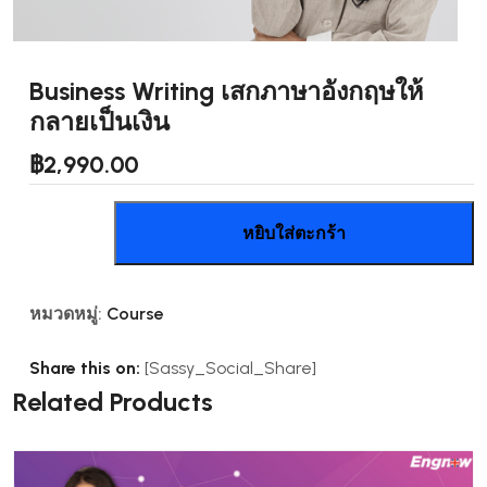
Business Writing เสกภาษาอังกฤษให้
กลายเป็นเงิน
฿
2,990.00
จำนวน
หยิบใส่ตะกร้า
Business
Writing
เสก
หมวดหมู่:
Course
ภาษา
อังกฤษ
Share this on:
[Sassy_Social_Share]
ให้
Related Products
กลาย
เป็น
เงิน
ชิ้น