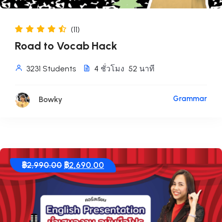
(11)
Road to Vocab Hack
3231 Students
4
ชั่วโมง
52
นาที
Grammar
Bowky
Original
Current
฿
2,990.00
฿
2,690.00
price
price
was:
is:
฿2,990.00.
฿2,690.00.