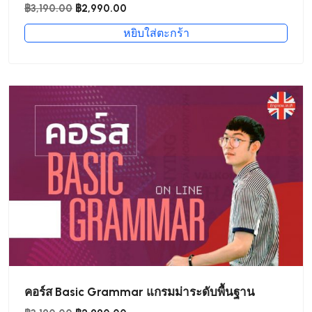
Original
Current
฿
3,190.00
฿
2,990.00
price
price
หยิบใส่ตะกร้า
was:
is:
฿3,190.00.
฿2,990.00.
คอร์ส Basic Grammar แกรมม่าระดับพื้นฐาน