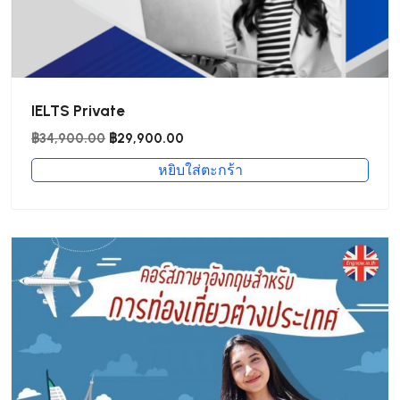
IELTS Private
Original
Current
฿
34,900.00
฿
29,900.00
price
price
หยิบใส่ตะกร้า
was:
is:
฿34,900.00.
฿29,900.00.