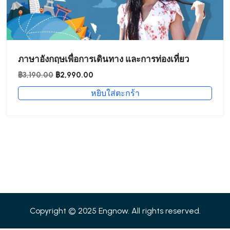
ภาษาอังกฤษเพื่อการเดินทาง และการท่องเที่ยว
Original
Current
฿
3,190.00
฿
2,990.00
price
price
หยิบใส่ตะกร้า
was:
is:
฿3,190.00.
฿2,990.00.
Copyright © 2025 Engnow. All rights reserved.