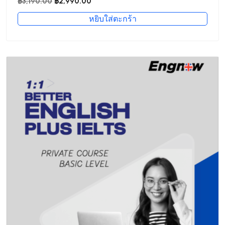
Original
Current
฿
3,190.00
฿
2,990.00
price
price
หยิบใส่ตะกร้า
was:
is:
฿3,190.00.
฿2,990.00.